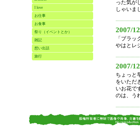
った気が
I love
しゃいまし
お仕事
お食事
2007/12
祭り（イベントとか）
「ブラッ
雑記
やはとレ
想い出話
旅行
2007/12
ちょっと
をいただ
いお花で
のは、う