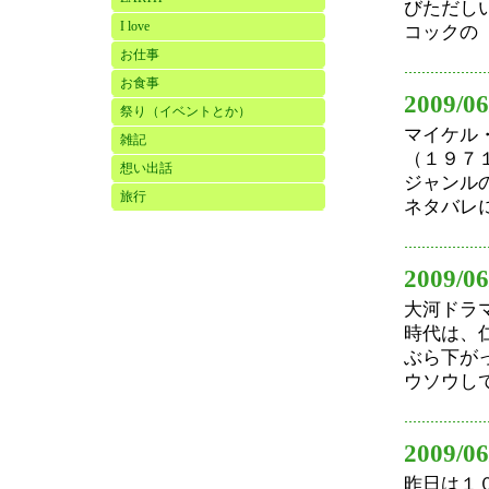
びただし
I love
コックの「
お仕事
お食事
2009/06
祭り（イベントとか）
マイケル
雑記
（１９７
想い出話
ジャンル
旅行
ネタバレに
2009/06
大河ドラ
時代は、
ぶら下が
ウソウして
2009/06
昨日は１