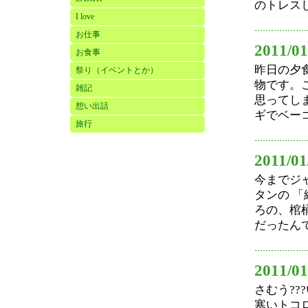
のトレス
I love
お仕事
2011/01
お食事
昨日の夕
祭り（イベントとか）
物です。
雑記
思ってし
想い出話
ギでベーコ
旅行
2011/01
今までジ
タンの 
ろの、棺
だったんで
2011/01
さむう??
寒いトコ