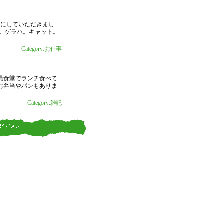
ーにしていただきまし
ト。ゲラハ。キャット。
Category:お仕事
員食堂でランチ食べて
お弁当やパンもありま
Category:雑記