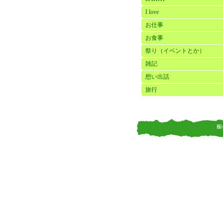
I love
お仕事
お食事
祭り（イベントとか）
雑記
想い出話
旅行