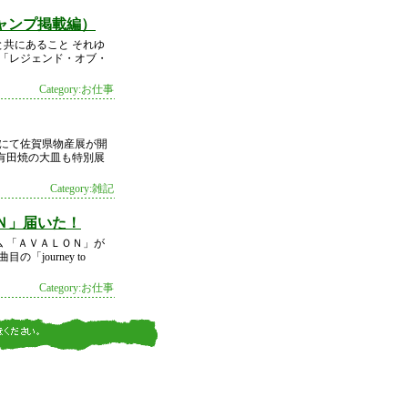
ャンプ掲載編）
共にあること それゆ
 「レジェンド・オブ・
Category:お仕事
駅にて佐賀県物産展が開
有田焼の大皿も特別展
Category:雑記
Ｎ」届いた！
 「ＡＶＡＬＯＮ」が
journey to
Category:お仕事