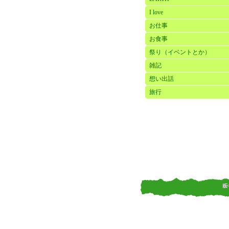
I love
お仕事
お食事
祭り（イベントとか）
雑記
想い出話
旅行