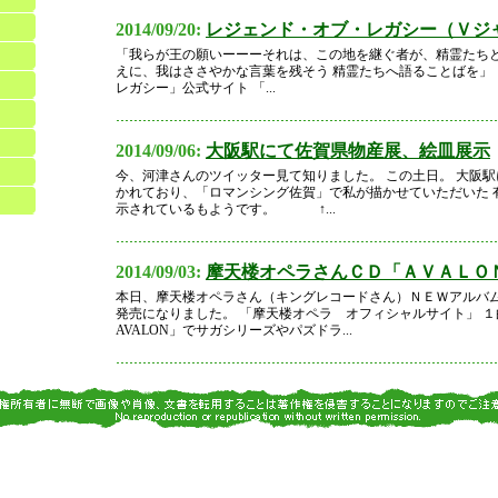
2014/09/20:
レジェンド・オブ・レガシー（Ｖジ
「我らが王の願いーーーそれは、この地を継ぐ者が、精霊たちと
えに、我はささやかな言葉を残そう 精霊たちへ語ることばを」
レガシー」公式サイト 「...
2014/09/06:
大阪駅にて佐賀県物産展、絵皿展示
今、河津さんのツイッター見て知りました。 この土日。 大阪
かれており、「ロマンシング佐賀」で私が描かせていただいた 
示されているもようです。 ↑...
2014/09/03:
摩天楼オペラさんＣＤ「ＡＶＡＬＯ
本日、摩天楼オペラさん（キングレコードさん）ＮＥＷアルバム
発売になりました。 「摩天楼オペラ オフィシャルサイト」 １曲目の「
AVALON」でサガシリーズやパズドラ...