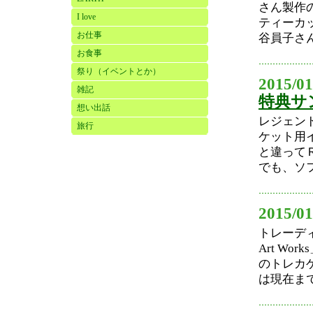
さん製作
I love
ティーカ
お仕事
谷員子さん
お食事
祭り（イベントとか）
2015/01
雑記
特典サ
想い出話
レジェン
旅行
ケット用
と違って
でも、ソフ
2015/01
トレーディ
Art W
のトレカ
は現在まで