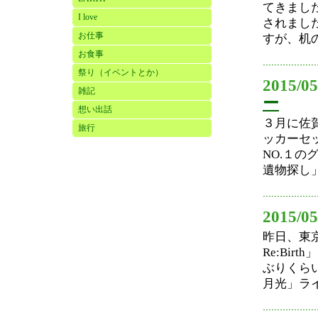
てきまし
I love
されまし
お仕事
すが、机の
お食事
祭り（イベントとか）
2015/05
雑記
ー
想い出話
３月に佐
旅行
ッカーセ
NO.１
遺物探し」で
2015/05
昨日、東京
Re:Bi
ぶりくらい
月光」ライ