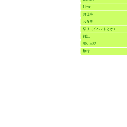
I love
お仕事
お食事
祭り（イベントとか）
雑記
想い出話
旅行