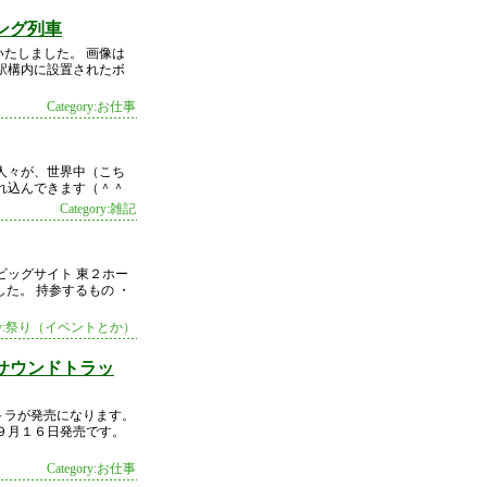
ング列車
たしました。 画像は
駅構内に設置されたボ
Category:お仕事
人々が、世界中（こち
れ込んできます（＾＾
Category:雑記
ビッグサイト 東２ホー
た。 持参するもの ・
gory:祭り（イベントとか）
サウンドトラッ
トラが発売になります。
９月１６日発売です。
Category:お仕事