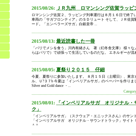
2015/08/26:
ＪＲ九州 ロマンシング佐賀ラッピ
ロマンシング佐賀２、ラッピング列車運行は８月１６日で終了い
車両の「サガフロンティア」のＳＤリュート そして、ＪＲ佐賀
ード。「エンペラーズサガ」白銀皇帝 ...
2015/08/13:
最近読書した一冊
「パリでメシを食う」川内有緒さん 著（幻冬舎文庫） 様々な
らはパリで）で頑張って生活しているのだな。 エネルギーが流
2015/08/05:
夏祭り２０１５ 仔細
今夏、夏祭りに参加いたします。 ８月１５日（土曜日）、東京
ル、Ｕ?３７b 今夏は「インペリアルサガ」のペーパーを作りまし
Silver and Gold dance ・...
Cate
2015/08/01:
「インペリアルサガ オリジナル・
ク」
「インペリアルサガ」（スクウェア・エニックスさん）のサン
「インペリアルサガ オリジナル・サウンドトラック」サイト 
＾＾