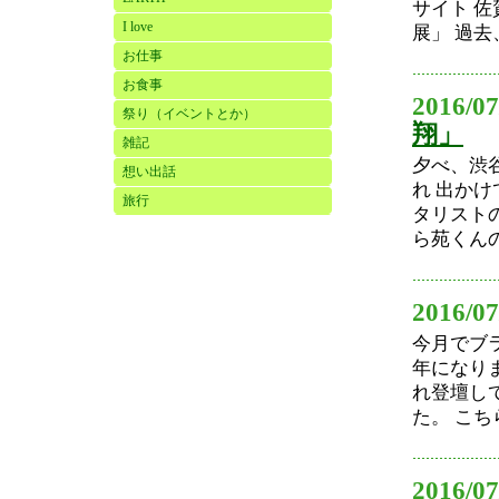
サイト 
I love
展」 過去
お仕事
お食事
2016/07
祭り（イベントとか）
翔」
雑記
夕べ、渋谷
想い出話
れ 出か
旅行
タリスト
ら苑くんの
2016/07
今月でブ
年になり
れ登壇し
た。 こち
2016/07