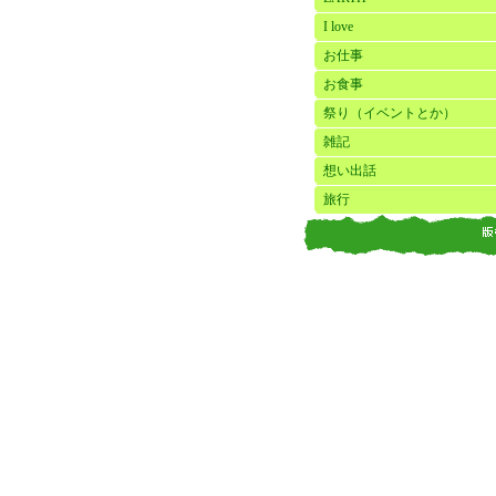
I love
お仕事
お食事
祭り（イベントとか）
雑記
想い出話
旅行