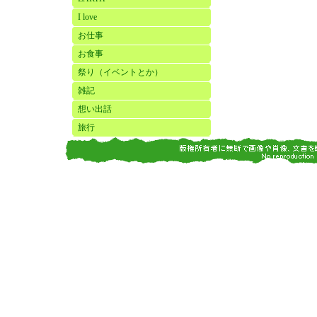
I love
お仕事
お食事
祭り（イベントとか）
雑記
想い出話
旅行