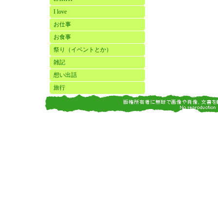
I love
お仕事
お食事
祭り（イベントとか）
雑記
想い出話
旅行