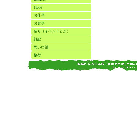
I love
お仕事
お食事
祭り（イベントとか）
雑記
想い出話
旅行