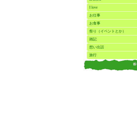
I love
お仕事
お食事
祭り（イベントとか）
雑記
想い出話
旅行