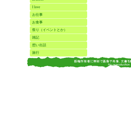
I love
お仕事
お食事
祭り（イベントとか）
雑記
想い出話
旅行