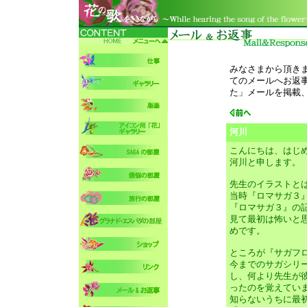
みなさまから頂き
てのメールへお返
た」メールを掲載
河川
こんにちは、はじ
河川と申します。
先生のイラストと
当時『ロマサガ３
『ロマサガ３』の
見て最初は怖いと
めです。
ところが『サガフ
今までのサガシリ
し、何より先生が
ったのを覚えてい
知らないうちに最