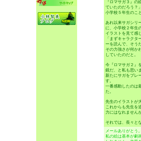
『ロマサガ３』の
ていたのだろう？
小学校５年生のこ
あれ以来サガシリ
に、小学校２年生
イラストを見て感
「まずキャラクタ
ーを読んで、そう
その力強さが何か
していたのだと。
今『ロマサガ２』
鏡だ、と私も思い
新たにサガをプレ
す。
一番感動したのは
た。
先生のイラストが
これからも先生を
力にはなれません
それでは、長々と
メールありがとう
私の絵は基本が劇