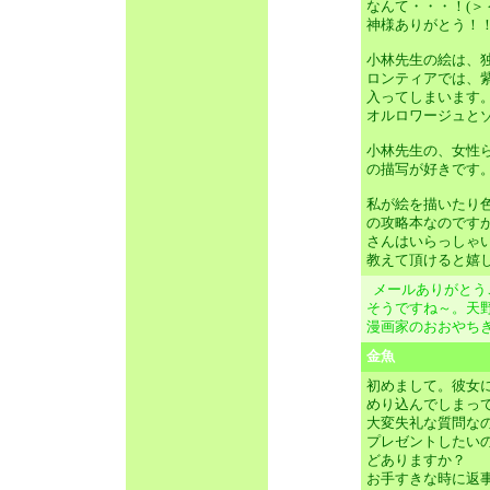
なんて・・・！(＞
神様ありがとう！
小林先生の絵は、
ロンティアでは、
入ってしまいます
オルロワージュとゾ
小林先生の、女性
の描写が好きです
私が絵を描いたり
の攻略本なのです
さんはいらっしゃ
教えて頂けると嬉し
メールありがとう
そうですね～。天
漫画家のおおやち
金魚
初めまして。彼女
めり込んでしまっ
大変失礼な質問な
プレゼントしたい
どありますか？
お手すきな時に返