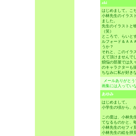
aki
はじめまして。こ
小林先生のイラス
ました。
先生のイラストと
（笑）
ところで、らいと
ルフォード＆ＡＡ
うか？
それと、このイラ
えて頂けませんで
煩悩の部屋では久
のキャラクターも
ちなみに私が好き
メールありがとう
画集には入ってい
あゆみ
はじめまして。
小学生の頃から、
この度は、小林先
てなるものかと、毎
小林先生のセフィ
小林先生の絵を拝