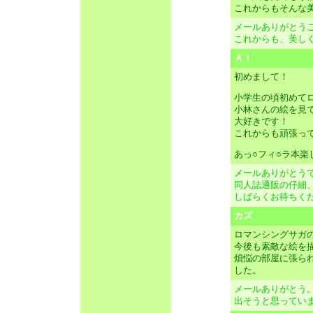
これからもそんな
メールありがとう
これからも、美し
ＡＩ
初めまして！
小学生の頃初めて
小林さんの絵を見
大好きです！
これからも頑張っ
あっ○フィ○ラ本楽
メールありがとう
同人誌通販の仔細
しばらくお待ちく
カズ
ロマンシングサガ
今後も素敵な絵を
煩悩の部屋に張ら
した。
メールありがとう
出そうと思ってい