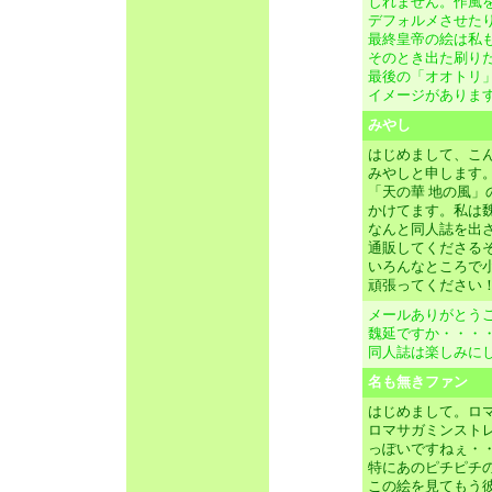
しれません。作風
デフォルメさせた
最終皇帝の絵は私
そのとき出た刷り
最後の「オオトリ
イメージがありま
みやし
はじめまして、こ
みやしと申します
「天の華 地の風
かけてます。私は
なんと同人誌を出
通販してくださる
いろんなところで
頑張ってください
メールありがとう
魏延ですか・・・
同人誌は楽しみに
名も無きファン
はじめまして。ロ
ロマサガミンスト
っぽいですねぇ・
特にあのピチピチの
この絵を見てもう