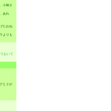
、小林さ
、あれ
げたおね
ラよりも
いておいて
グと２が