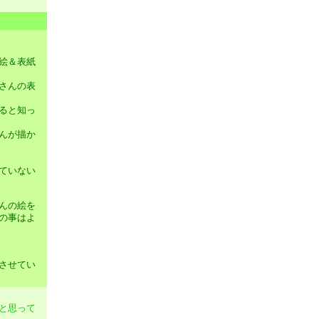
絵＆表紙
さんの表
ると知っ
んが描か
ていない
んの絵を
の事はよ
させてい
と思って