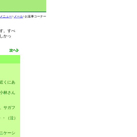
メニュー
>
メール
>お返事コーナー
す。すべ
しかっ
近くにあ
小林さん
、サガフ
・・（泣）
ニケーシ