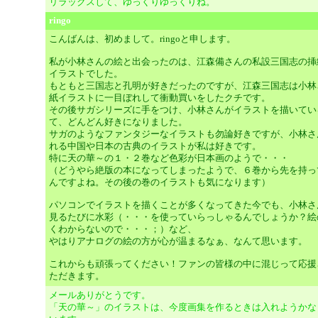
リラックスして、ゆっくりゆっくりね。
ringo
こんばんは、初めまして。ringoと申します。
私が小林さんの絵と出会ったのは、江森備さんの私設三国志の挿
イラストでした。
もともと三国志と孔明が好きだったのですが、江森三国志は小林
紙イラストに一目ぼれして衝動買いをしたクチです。
その後サガシリーズに手をつけ、小林さんがイラストを描いてい
て、どんどん好きになりました。
サガのようなファンタジーなイラストも勿論好きですが、小林さ
れる中国や日本の古典のイラストが私は好きです。
特に天の華～の１・２巻など色彩が日本画のようで・・・
（どうやら絶版の本になってしまったようで、６巻から先を持っ
んですよね。その後の巻のイラストも気になります）
パソコンでイラストを描くことが多くなってきた今でも、小林さ
見るたびに水彩（・・・を使っていらっしゃるんでしょうか？絵
くわからないので・・・；）など、
やはりアナログの絵の方が心が温まるなぁ、なんて思います。
これからも頑張ってください！ファンの皆様の中に混じって応援
ただきます。
メールありがとうです。
「天の華～」のイラストは、今度画集を作るときは入れようかな