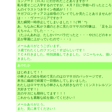
ョンアート（TCA）に行かれたことありますか？
私今度そこに入学するのですが、４月７日に学校へ行ったところ
んのイラストつきサイン色紙が！！！
サガフロンティア２は叔母のプレイでしか見たことありませんが
は・・・ヴァージニアですか？
見た瞬間一時停止してしまいました！！(´艸｀*)
あ、ちなみに私が３歳のときに見たロマサガの印象は、「足を上
えちゃん」でした・・・。
（たぶんあれは、たしかバーバラだったと・・・やけにどのキャ
足が華麗に上がっていたので・・・）
メールありがとうございます。
３歳でわたくしのファンに！すばらしいです！
ＴＣＡ行きました。特別講義してきました。 ジニーちゃん、描
きました。
あやたか
はじめまして！！
小林さんの絵を初めて見たのはロマサガのパッケージです。
本当に繊細で綺麗で一目惚れしてしまいました。
わたしはロマサガも小林さんも大好きなので（ミンストレルソン
大好きです！）
次のサガにも期待してます！！！
これからも素敵な絵を描いてください！
メールありがとう。
また、見に来てください！