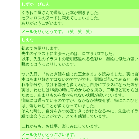
しずか ぴゅん
くろねこ屋さんで通販した本が届きました。
セフィロスのヌードに悶えてしまいました。
ありがとうございます。
メールありがとうです。（笑 笑 笑）
しえな
初めてお便りします。
先生のイラストに出会ったのは、ロマサガ3でした。
以来、先生のイラストの透明感溢れる色彩や、墨絵に似た力強い
眺めてはうっとりしています。
つい先日、『おとぎ話を信じた王女さま』を読みました。実は自
本はあまり好きではないのですがでも、実際に読んでみると、身
れる部分や、頷ける部分も多くわたし自身にプラスになった気が
実は、わたしは16歳の時に苛めから心を病み、二年ほど前から
ために、あまりものを食べられない状態が続いています。
病院には通っているのですが、なかなか快復せず、特にここひと
は、落ち込むことが多くなっていました。
そんな時に、自分をみつめ直すきっかけとなる本に、先生のイラ
縁で出会うことができ、とても感謝しています。
これからも、お仕事、楽しみにしています。
メールありがとうございます。