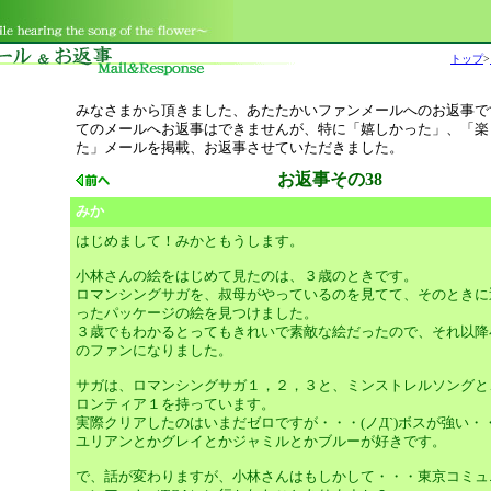
トップ
>
みなさまから頂きました、あたたかいファンメールへのお返事で
てのメールへお返事はできませんが、特に「嬉しかった」、「楽
た」メールを掲載、お返事させていただきました。
お返事その38
みか
はじめまして！みかともうします。
小林さんの絵をはじめて見たのは、３歳のときです。
ロマンシングサガを、叔母がやっているのを見てて、そのときに
ったパッケージの絵を見つけました。
３歳でもわかるとってもきれいで素敵な絵だったので、それ以降
のファンになりました。
サガは、ロマンシングサガ１，２，３と、ミンストレルソングと
ロンティア１を持っています。
実際クリアしたのはいまだゼロですが・・・(ノД`)ボスが強い・
ユリアンとかグレイとかジャミルとかブルーが好きです。
で、話が変わりますが、小林さんはもしかして・・・東京コミュ