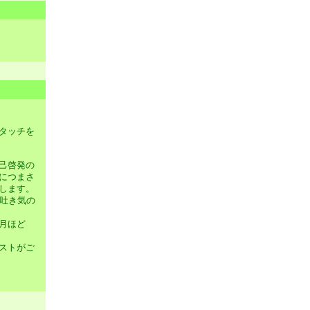
タッチを
己啓発の
につまさ
します。
は吐き気の
月ほど
ストがご