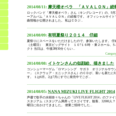
2014/08/11:
摩天楼オペラ 「ＡＶＡＬＯＮ」続
ロックバンド「摩天楼オペラ」さん（キングレコード）の、9月3
ーアルバム「ＡＶＡＬＯＮ」の続報です。 オフィシャルサイト
曲情報が公開されました。 私はＣＤジ...
2014/08/09:
有明夏祭り２０１４ 仔細
夏祭りにスペースをいただけましたので、参加いたします。 仔
（土曜日） 東京ビッグサイト １０?１６時 ・東２ホール、S-
クト 当日は、午後2時30分くらい...
Cate
2014/08/08:
イトケンさんの似顔絵、描きました
コンシューマーゲム「ロマンシング サガ３ オリジナルサウ
ー」（スクウェア・エニックスさん）のＣＤが、装いも新たに8
す。 １は6月。2は7月にすでに発売中でござ...
2014/08/05:
NANA MIZUKI LIVE FLIGHT 2014
声優で歌手の水樹奈々ちゃんの「LIVE FLIGHT 2014」のフ
スタジアム（スタジアム満席ってスゴイです。観客、32000人
曜日に出かけてきました。 便乗ご招待でした...