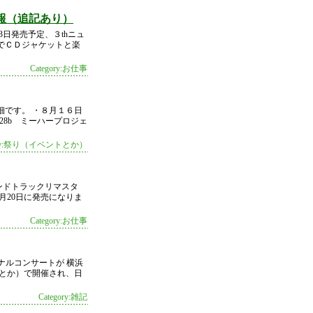
報（追記あり）
日発売予定、３thニュ
でＣＤジャケットと楽
Category:お仕事
細です。 ・８月１６日
28b ミーハープロジェ
gory:祭り（イベントとか）
ンドトラックリマスタ
月20日に発売になりま
Category:お仕事
ァイナルコンサートが 横浜
？とか）で開催され、日
Category:雑記