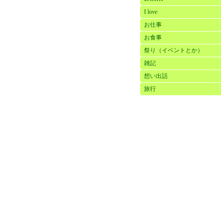
I love
お仕事
お食事
祭り（イベントとか）
雑記
想い出話
旅行