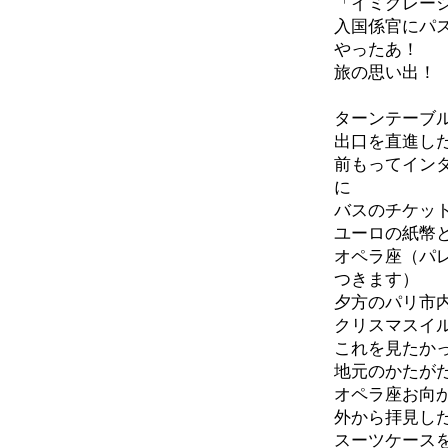
「イミグレー
入国係官にパ
やったあ！
旅の思い出！
ターンテーブ
出口を直進し
前もってイン
に
バスのチケッ
ユーロの紙幣
オペラ座（パ
つきます）
夕方のパリ市
クリスマスイ
これを見たか
地元のかたが
オペラ座お向
外から拝見し
スーツケース