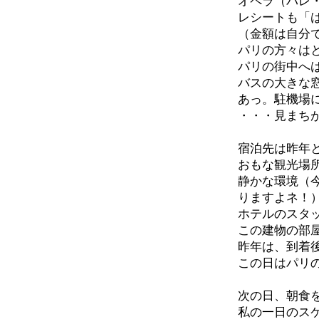
オペラ（パレ
レシートも「
（金額は自分
パリの方々は
パリの街中へ
バスの大きな
あっ。駐機場
・・・見まち
宿泊先は昨年
おもな観光場
静かな環境（
りますよネ！
ホテルのスタ
この建物の部
昨年は、到着
この日はパリ
次の日、朝食
私の一日のス