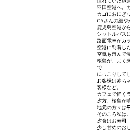
憧れていた風
羽田空港へ。
カゴにおにぎ
CAさんの細
鹿児島空港か
シャトルバス
路面電車がカ
空港に到着し
空気も澄んで
桜島が、よく
で
にっこりして
お客様は赤ち
客様など。
カフェで軽く
夕方、桜島が
地元の方々は
そのころ私は
夕食はお寿司
少し甘めのお