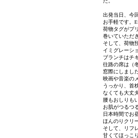
た。
出発当日、今
お手軽です。
荷物タグがプ
巻いていただ
そして、荷物
イミグレーシ
ブランチはチ
往路の席は（
窓際にしまし
映画や音楽の
うっかり、首
なくても大丈
腰もおしりも
お肌がつるつ
日本時間でお
ほんのりクリ
そして、リフ
甘くてほっこ