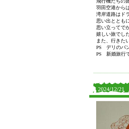
飛行機たちの
羽田空港から
湾岸道路はド
思い出ととも
思い立ってで
嬉しい旅でし
また、行きた
PS デリのパ
PS 新婚旅行
2024/12/21