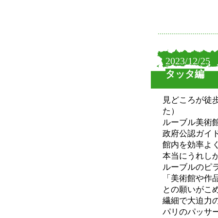
2023/12/25
タッタ編
見どころが徒
た）
ルーブル美術
政府公認ガイ
館内を効率よ
本当にうれし
ルーブルのピ
「美術館や作
との願いがこ
繊細で大迫力
パリのパッサ