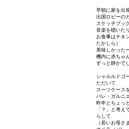
早朝に家を出
出国ロビーの
スケッチブッ
音楽を聴いた
お食事はチキ
たかしら）
美味しかったー
機内に赤ちゃ
ずっと静かで
シャルルドゴ
ただいて
スーツケース
パレ・ガルニ
昨年とちょっ
「？」と考え
らして
（若いお母さ