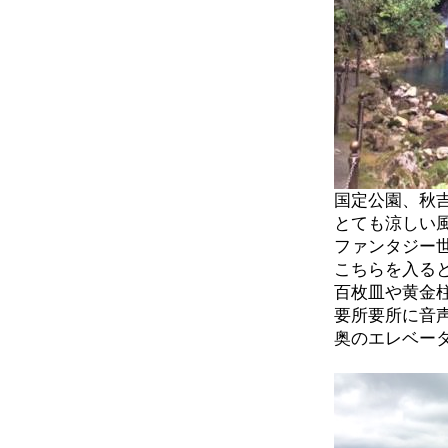
国定公園、秋
とても涼しい
ファンタジー
こちらを入る
百枚皿や黄金
要所要所に音
奥のエレベー