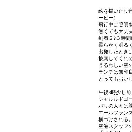
絵を描いたり
ービー）。
飛行中は照明
無くても大丈
到着２?３時
柔らかく明る
出発したとき
披露してくれ
うるわしい空
ランチは無印
とってもおい
午後3時少し
シャルルドゴ
パリの人々は
エールフランス
横づけされる
空港スタッフ