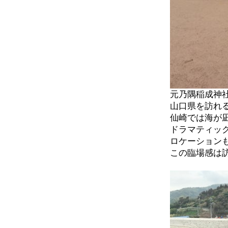
元乃隅稲成神
山口県を訪れ
仙崎では海が
ドラマティッ
ロケーション
この臨場感は