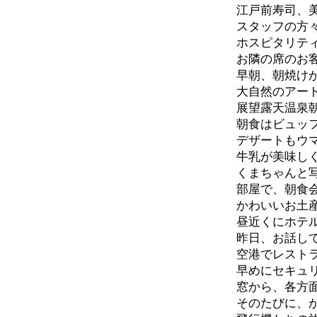
江戸前寿司、
スタッフの方
ホスピタリテ
お隣の席のお
早朝、朝焼け
大自然のアー
展望露天温泉
朝食はビュッ
デザートもウ
牛乳が美味し
くまちゃんと
部屋で、朝食
かわいいお土
昼近くにホテ
昨日、お話し
空港でレスト
早めにセキュ
窓から、各方
そのたびに、