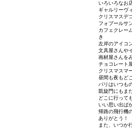
いろいろなお
ギャルリーヴ
クリスマスデ
フォブールサ
カフェクレー
き
左岸のアイコ
文具屋さんや
画材屋さんを
チョコレート
クリスマスマ
昼間も夜もど
パリはいつも
凱旋門にもま
どこに行って
いい思い出ば
帰路の飛行機
ありがとう！
また、いつか