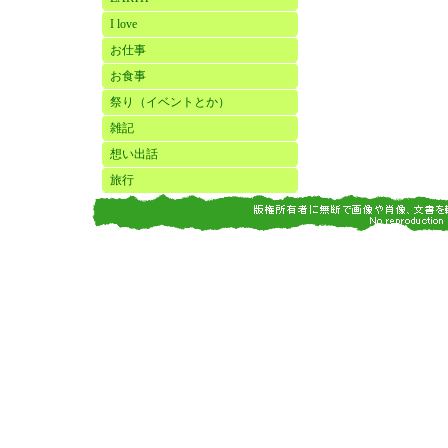
I love
お仕事
お食事
祭り（イベントとか）
雑記
想い出話
旅行