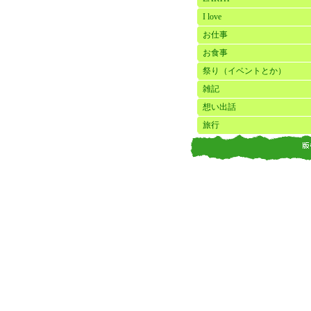
I love
お仕事
お食事
祭り（イベントとか）
雑記
想い出話
旅行