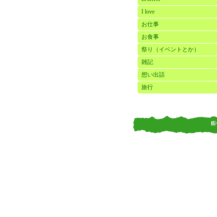
I love
お仕事
お食事
祭り（イベントとか）
雑記
想い出話
旅行