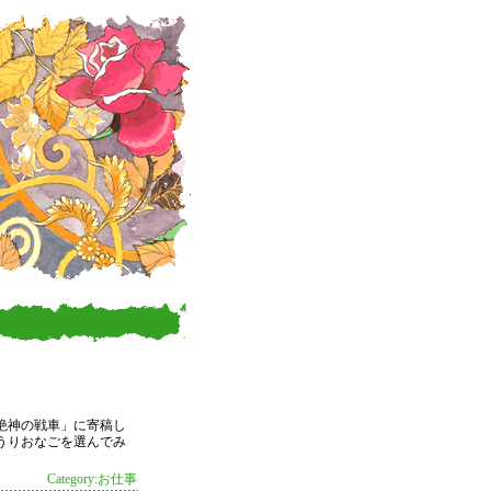
 絶神の戦車」に寄稿し
うりおなごを選んでみ
Category:お仕事