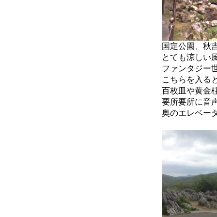
国定公園、秋
とても涼しい
ファンタジー
こちらを入る
百枚皿や黄金
要所要所に音
奥のエレベー