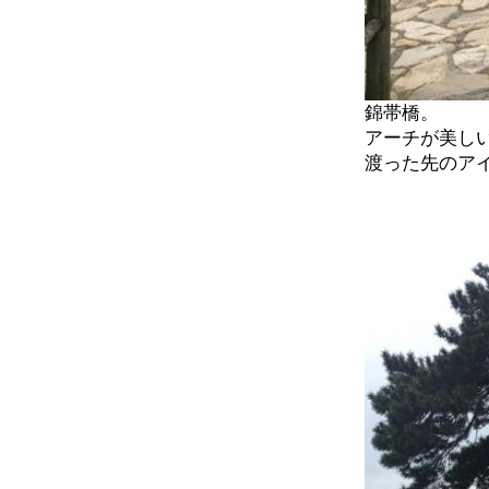
錦帯橋。
アーチが美し
渡った先のア