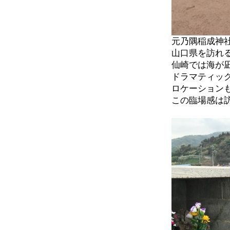
元乃隅稲成神
山口県を訪れ
仙崎では海が
ドラマティッ
ロケーション
この臨場感は