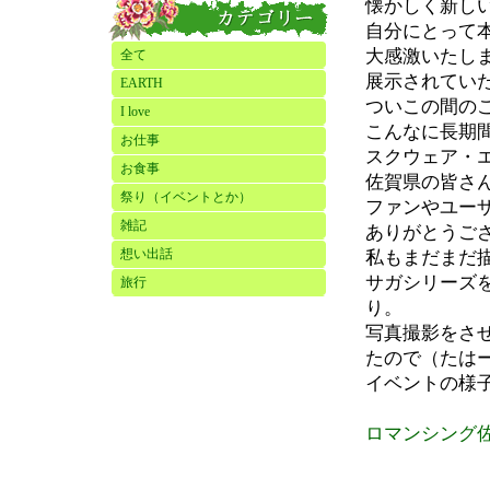
懐かしく新し
自分にとって
大感激いたし
全て
展示されてい
EARTH
ついこの間の
I love
こんなに長期
お仕事
スクウェア・
お食事
佐賀県の皆さ
祭り（イベントとか）
ファンやユー
雑記
ありがとうご
想い出話
私もまだまだ
サガシリーズ
旅行
り。
写真撮影をさ
たので（たは
イベントの様
ロマンシング佐