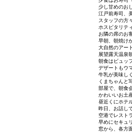
夕食はお寿司
少し甘めのお
江戸前寿司、
スタッフの方
ホスピタリテ
お隣の席のお
早朝、朝焼け
大自然のアー
展望露天温泉
朝食はビュッ
デザートもウ
牛乳が美味し
くまちゃんと
部屋で、朝食
かわいいお土
昼近くにホテ
昨日、お話し
空港でレスト
早めにセキュ
窓から、各方