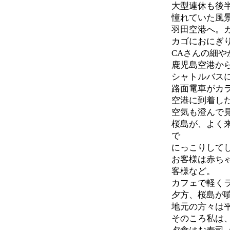
大型連休も後
憧れていた風
羽田空港へ。
カゴにおにぎ
CAさんの細
鹿児島空港か
シャトルバス
路面電車がカ
空港に到着し
空気も澄んで
桜島が、よく
で
にっこりして
お客様は赤ち
客様など。
カフェで軽く
夕方、桜島が
地元の方々は
そのころ私は