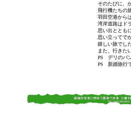
そのたびに、
飛行機たちの
羽田空港から
湾岸道路はド
思い出ととも
思い立ってで
嬉しい旅でし
また、行きた
PS デリのパ
PS 新婚旅行