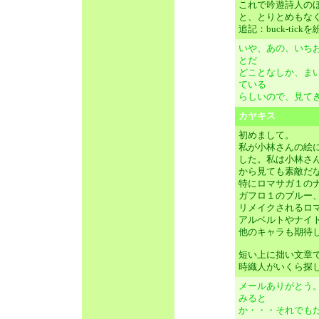
これで吟遊詩人の
と、とりとめもな
追記：buck-ti
いや、あの、いち
とだ
どことなしか、ま
ている
らしいので、見て
カヤキス
初めまして。
私が小林さんの絵
した。私は小林さ
から見ても素敵だ
特にロマサガ１の
ガフロ１のブルー
リメイクされるロ
アルベルトやナイ
他のキャラも期待
短い上に拙い文章
時織人がいくら探
メールありがとう
みると
か・・・それでも