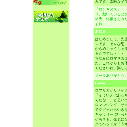
みです。素敵なイ
「ロンギヌス」・
り、動いていると
Ｍ氏、俳優さんみ
すね。
あゆみ
はじめまして。先
ンです。そんな思
からめちゃくちゃ
るんですね・・・
ちなみにロマサガ
た。これからもお
くださいね。楽し
メールありがとう
Guniw
ロマサガがリメイ
「そういえばあっ
てたな…」と思い
ロマンシング サガ b
でググったらいき
ギャラリーに行っ
そもそも、発表に
クでヘッドが「う