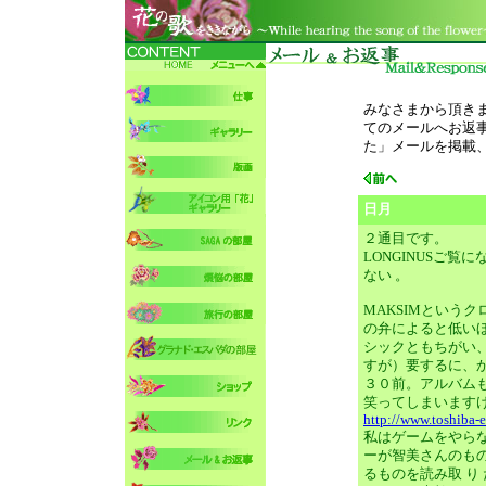
みなさまから頂き
てのメールへお返
た」メールを掲載
日月
２通目です。
LONGINUSご
ない 。
MAKSIMという
の弁によると低い
シックともちがい
すが）要するに、
３０前。アルバム
笑ってしまいます
http://www.toshiba-
私はゲームをやら
ーが智美さんのも
るものを読み取 り