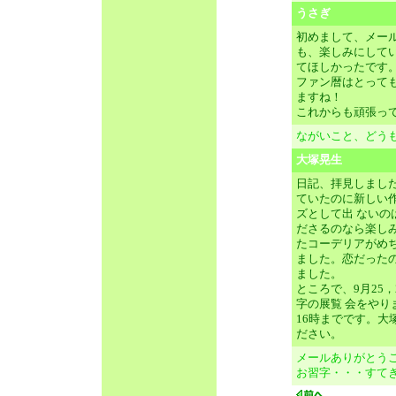
うさぎ
初めまして、メー
も、楽しみにして
てほしかったです
ファン暦はとって
ますね！
これからも頑張っ
ながいこと、どう
大塚晃生
日記、拝見しまし
ていたのに新しい
ズとして出 ない
ださるのなら楽し
たコーデリアがめ
ました。恋だった
ました。
ところで、9月25
字の展覧 会をやりま
16時までです。
ださい。
メールありがとう
お習字・・・すて