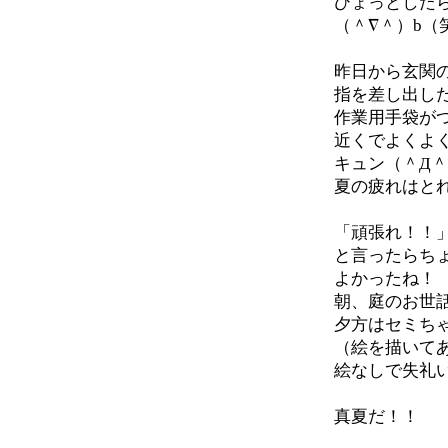
ひょっとした
（＾∇＾）b（
昨日から玄関
指を差し出し
作業用手袋が
近くでよくよ
キュン（＾Д＾
夏の疲れはと
「頑張れ！！
と言ったらち
よかったね！
朝、庭のお世
夕方はセミち
（絵を描いて
絵なしで失礼
真夏だ！！