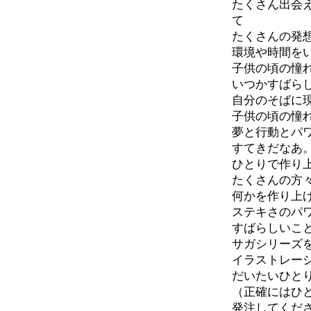
たくさん出会
て
たくさんの発
環境や時間を
子供の頃の憧
いつかすばら
自分のそばに
子供の頃の憧
夢と行動とパ
すてきだなあ
ひとりで作り
たくさんの方
何かを作り上
ステキさのパ
すばらしいこ
サガシリーズ
イラストレー
だいたいひと
（正確にはひ
発注してくだ