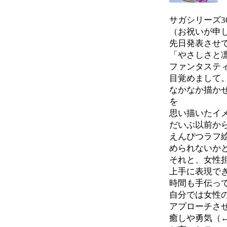
サガシリーズ3
（お祝いが申
先日発表させ
「やさしさと
ファンタステ
目覚めまして
なかなか描か
を
思い描いたイ
だいぶ以前か
えんぴつラフ
められないか
それと、女性
上手に表現で
時間も手伝っ
自分では女性
アプローチさ
癒しや勇気（