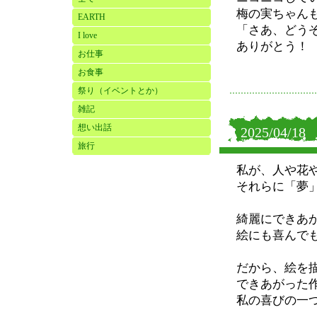
梅の実ちゃん
EARTH
「さあ、どう
I love
ありがとう！
お仕事
お食事
祭り（イベントとか）
雑記
想い出話
2025/04/18
旅行
私が、人や花
それらに「夢
綺麗にできあ
絵にも喜んで
だから、絵を
できあがった
私の喜びの一