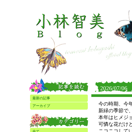
2026/07/06
最新の記事
今の時期、今
アーカイブ
新緑の季節で
本年はヒメジ
可憐な花だけ
ニコニコして
全て