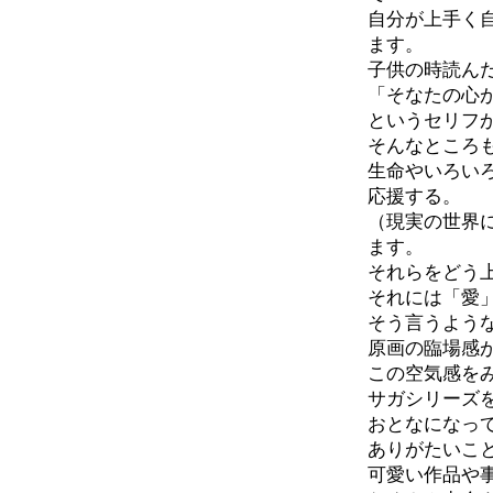
自分が上手く
ます。
子供の時読ん
「そなたの心
というセリフ
そんなところ
生命やいろい
応援する。
（現実の世界
ます。
それらをどう
それには「愛
そう言うよう
原画の臨場感
この空気感を
サガシリーズ
おとなになっ
ありがたいこ
可愛い作品や