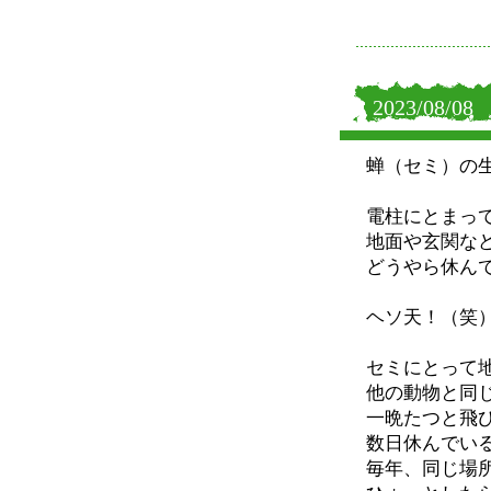
2023/08/08
蝉（セミ）の
電柱にとまっ
地面や玄関な
どうやら休ん
ヘソ天！（笑
セミにとって
他の動物と同
一晩たつと飛
数日休んでい
毎年、同じ場