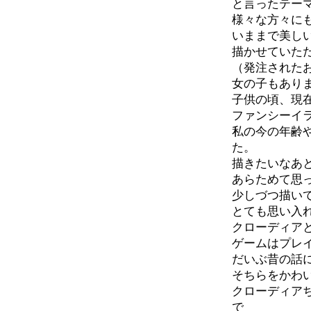
と言ったテー
様々な方々に
いままで美し
描かせていた
（発注された
女の子もあり
子供の頃、現
ファンシーイ
私の今の年齢
た。
描きたいなあ
あらためて思
少しづつ描い
とても思い入
クローディア
ゲームはプレ
だいぶ昔の話
そちらをかわ
クローディア
で