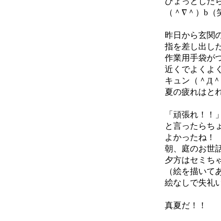
ひょっとした
（＾∇＾）b（
昨日から玄関
指を差し出し
作業用手袋が
近くでよくよ
キュン（＾Д＾
夏の疲れはと
「頑張れ！！
と言ったらち
よかったね！
朝、庭のお世
夕方はセミち
（絵を描いて
絵なしで失礼
真夏だ！！