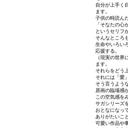
自分が上手く
ます。
子供の時読ん
「そなたの心
というセリフ
そんなところ
生命やいろい
応援する。
（現実の世界
ます。
それらをどう
それには「愛
そう言うよう
原画の臨場感
この空気感を
サガシリーズ
おとなになっ
ありがたいこ
可愛い作品や