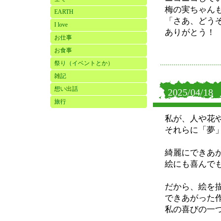
梅の実ちゃん
EARTH
「さあ、どう
I love
ありがとう！
お仕事
お食事
祭り（イベントとか）
雑記
想い出話
2025/04/18
旅行
私が、人や花
それらに「夢
綺麗にできあ
絵にも喜んで
だから、絵を
できあがった
私の喜びの一