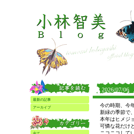
2026/07/06
最新の記事
今の時期、今
アーカイブ
新緑の季節で
本年はヒメジ
可憐な花だけ
ニコニコして
全て