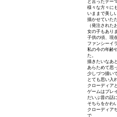
と言ったテー
様々な方々に
いままで美し
描かせていた
（発注された
女の子もあり
子供の頃、現
ファンシーイ
私の今の年齢
た。
描きたいなあ
あらためて思
少しづつ描い
とても思い入
クローディア
ゲームはプレ
だいぶ昔の話
そちらをかわ
クローディア
で