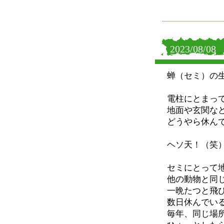
2023/08/08
蝉（セミ）の
電柱にとまっ
地面や玄関な
どうやら休ん
ヘソ天！（笑
セミにとって
他の動物と同
一晩たつと飛
数日休んでい
毎年、同じ場