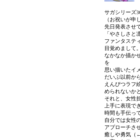
サガシリーズ3
（お祝いが申
先日発表させ
「やさしさと
ファンタステ
目覚めまして
なかなか描か
を
思い描いたイ
だいぶ以前か
えんぴつラフ
められないか
それと、女性
上手に表現で
時間も手伝っ
自分では女性
アプローチさ
癒しや勇気（