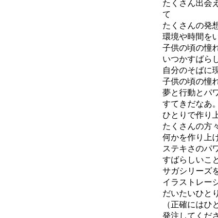
たくさん出会
て
たくさんの発
環境や時間を
子供の頃の憧
いつかすばら
自分のそばに
子供の頃の憧
夢と行動とパ
すてきだなあ
ひとりで作り
たくさんの方
何かを作り上
ステキさのパ
すばらしいこ
サガシリーズ
イラストレー
だいたいひと
（正確にはひ
発注してくだ