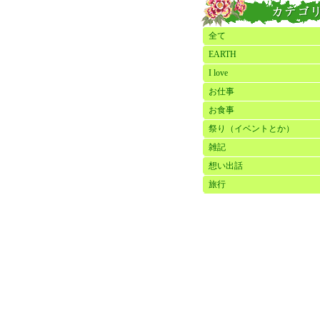
全て
EARTH
I love
お仕事
お食事
祭り（イベントとか）
雑記
想い出話
旅行