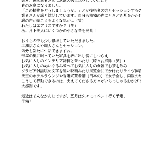
先月、造園業者さんにお庭のお世話をしていただき
春のお庭になりました。
「この植物をどうしましょうか。」とか技術者の方とセッションする
業者さんが緑と対話しています。自分も植物の声にときどき耳をかた
緑の声が聴こえるような気が…（笑）
わたしはエアリスですか？（笑）
あ。月下美人にいくつかの小さな蕾を発見！
おうちの中も少し修理していただきました。
工務店さんや職人さんとセッション。
気分も新たに生活できますね。
部屋の奥に眠っていた家具を表に出し傍にしつらえ
お気に入りのインテリア雑貨と並べたり（時々お掃除（笑））
お気に入りのぬいぐるみ並べてお気に入りの食器でお茶を飲み
グラビア雑誌眺め文字を追い映画みたり展覧会にでかけたりライヴ体
天空のホテルラウンジや香港式茶餐廳（日本の）で女子会し、両親の
こうして行動できるのは、支えてくださる方々がいらっしゃるおかげ
大感謝です。
最近はそんなかんじですが、五月は久々にイベント行く予定。
準備！