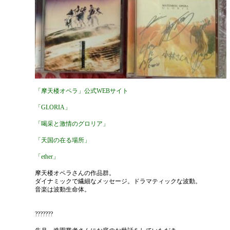
「摩天楼オペラ」公式WEBサイト
「GLORIA」
「喝采と激情のグロリア」
「天国の在る場所」
「ether」
摩天楼オペラさんの作品群。
ダイナミックで繊細なメッセージ。ドラマティックな波動。
音楽は波動生命体。
???????