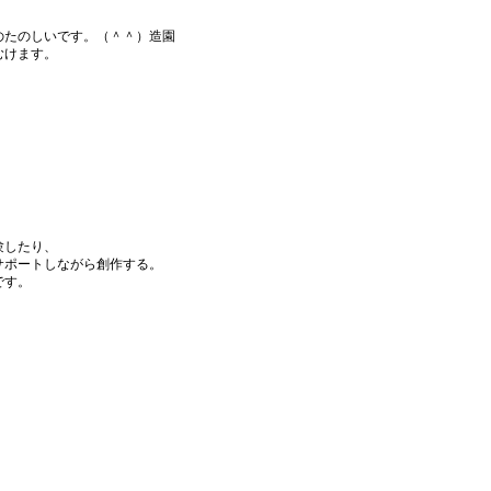
のたのしいです。（＾＾）造園
むけます。
験したり、
サポートしながら創作する。
です。