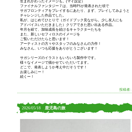
生まれかわったイメージも。(マイ設定）
ファイナルファンタジー７は、当時PSが発表された頃で
サガフロンティアをプレイするにあたり、まず、プレイしてみようと
チャレンジした作品でした。
私が、はじめてひとりで（ガイドブック見ながら。少し友人にも
アドバイスいただきました）クリアできた思い出ある作品。
年月を経て、加味成長を続けるキャラクターたちを
また、新しいセフィロスのイメージを
ご覧いただけたらと思います！
アーティストの方々やスタッフのみなさんの力作！
みなさん、いつも応援をありがとうございます！
サガシリーズのイラストもいろいろ製作中です。
様々なイメージで描かせていただいてます。
どこで、発表しようか考え中だそうです！
お楽しみにー！
続くー！
投稿者:
2026/05/18
鹿児島の旅