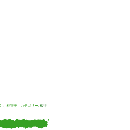
＾
者: 小林智美 カテゴリー:
旅行