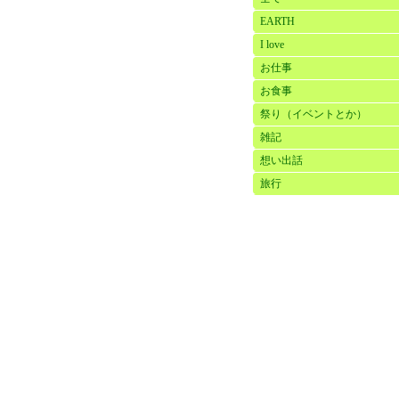
EARTH
I love
お仕事
お食事
祭り（イベントとか）
雑記
想い出話
旅行