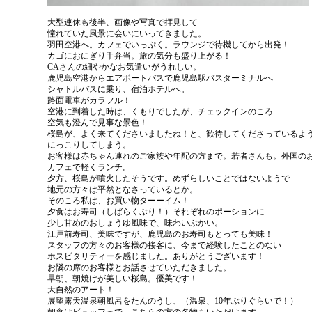
大型連休も後半、画像や写真で拝見して
憧れていた風景に会いにいってきました。
羽田空港へ。カフェでいっぷく。ラウンジで待機してから出発！
カゴにおにぎり手弁当。旅の気分も盛り上がる！
CAさんの細やかなお気遣いがうれしい。
鹿児島空港からエアポートバスで鹿児島駅バスターミナルへ
シャトルバスに乗り、宿泊ホテルへ。
路面電車がカラフル！
空港に到着した時は、くもりでしたが、チェックインのころ
空気も澄んで見事な景色！
桜島が、よく来てくださいましたね！と、歓待してくださっているよ
にっこりしてしまう。
お客様は赤ちゃん連れのご家族や年配の方まで。若者さんも。外国の
カフェで軽くランチ。
夕方、桜島が噴火したそうです。めずらしいことではないようで
地元の方々は平然となさっているとか。
そのころ私は、お買い物ターーイム！
夕食はお寿司（しばらくぶり！）それぞれのポーションに
少し甘めのおしょうゆ風味で、味わいぶかい。
江戸前寿司、美味ですが、鹿児島のお寿司もとっても美味！
スタッフの方々のお客様の接客に、今まで経験したことのない
ホスピタリティーを感じました。ありがとうございます！
お隣の席のお客様とお話させていただきました。
早朝、朝焼けが美しい桜島。優美です！
大自然のアート！
展望露天温泉朝風呂をたんのうし、（温泉、10年ぶりぐらいで！）