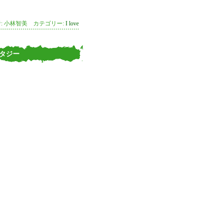
: 小林智美 カテゴリー:
I love
タジー